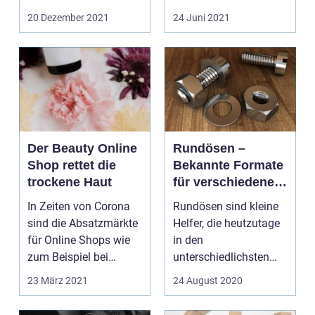
für Kinder. Vorbei sind
schönen Lammfell
20 Dezember 2021
24 Juni 2021
die Ze...
garantiert für eine...
Der Beauty Online
Rundösen –
Shop rettet die
Bekannte Formate
trockene Haut
für verschiedene
Einsatzgebiete
In Zeiten von Corona
Rundösen sind kleine
sind die Absatzmärkte
Helfer, die heutzutage
für Online Shops wie
in den
zum Beispiel bei
unterschiedlichsten
https://www.beautyc...
Varianten angeboten
23 März 2021
24 August 2020
werden. S...