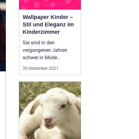
Wallpaper Kinder –
Stil und Eleganz im
Kinderzimmer
Sie sind in den
vergangenen Jahren
schwer in Mode
gekommen: Wallpaper
20 Dezember 2021
für Kinder. Vorbei sind
die Zeiten, wo rosa und
blau die Farbgebung des
Kinderzimmers
bestimmten. Wallpaper
für Kinder können
beruhigend auf Kinder
einwirken, denn sie
vermitteln ...