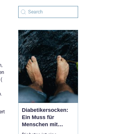
n,
en
(
.
Diabetikersocken:
ert
Ein Muss für
Menschen mit
Diabetes