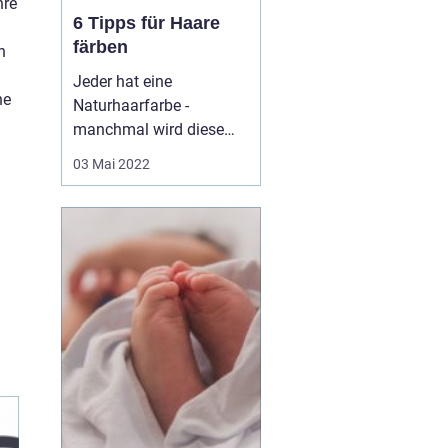
hre
6 Tipps für Haare
färben
n
Jeder hat eine
he
Naturhaarfarbe -
manchmal wird diese
allerdings ein wenig
03 Mai 2022
langweilig, weshalb wir
zu Farben greifen. In
diesem Artikel erklären
wir euch 6 Tipps zu den
perfekten gefärbten
Haaren. 1: Richte dich
nach der Farbe auf der
Rückseite Das...