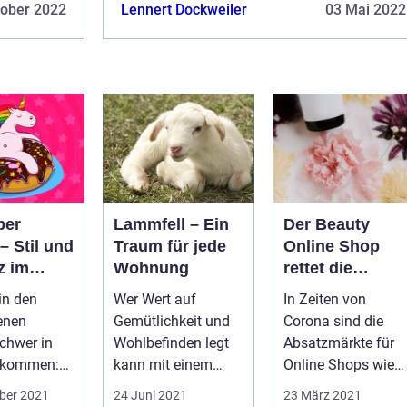
er Seite
tober 2022
Lennert Dockweiler
03 Mai 2022
. Wenn Sie
per
Lammfell – Ein
Der Beauty
– Stil und
Traum für jede
Online Shop
z im
Wohnung
rettet die
zimmer
trockene Haut
in den
Wer Wert auf
In Zeiten von
enen
Gemütlichkeit und
Corona sind die
chwer in
Wohlbefinden legt
Absatzmärkte für
ekommen:
kann mit einem
Online Shops wie
r für
schönen Lammfell
zum Beispiel bei
ber 2021
24 Juni 2021
23 März 2021