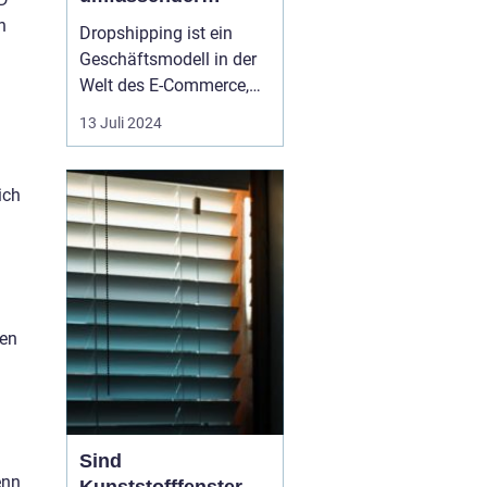
Leitfaden
n
Dropshipping ist ein
Geschäftsmodell in der
Welt des E-Commerce,
das sich durch niedrige
13 Juli 2024
Einstiegshürden und
hohe Flexibilität
auszeichnet. Dieser
ich
Artikel dient dazu, Ihnen
einen Rundumblick über
das Thema zu geben
und sowohl Vor-...
ren
Sind
enn