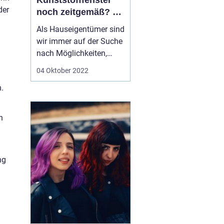
Kunststofffenster
der
noch zeitgemäß? –
Die Vor-/Nachteile
Als Hauseigentümer sind
wir immer auf der Suche
nach Möglichkeiten,
unser Zuhause zu
04 Oktober 2022
verbessern. Wir wollen
.
sicherstellen, dass wir
über die neuesten Trends
und Technologien
n
informiert sind, damit wir
die besten
Entscheidungen für...
ng