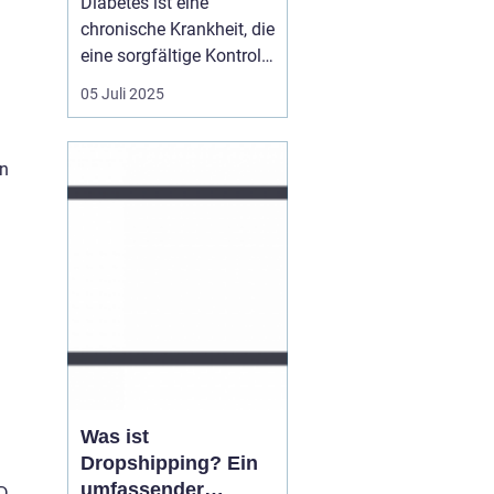
Diabetes ist eine
chronische Krankheit, die
eine sorgfältige Kontrolle
und Pflege erfordert.
05 Juli 2025
Neben der Überwachung
des Blutzuckerspiegels
ist es entscheidend,
en
auch auf die richtige
Fußpflege zu achten.
Diabetikersocken bieten
eine spe...
Was ist
Dropshipping? Ein
umfassender
ID