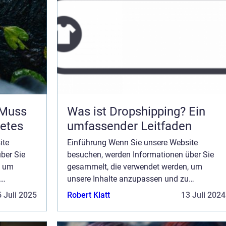
 Muss
Was ist Dropshipping? Ein
betes
umfassender Leitfaden
ite
Einführung Wenn Sie unsere Website
ber Sie
besuchen, werden Informationen über Sie
, um
gesammelt, die verwendet werden, um
unsere Inhalte anzupassen und zu
er Seite
verbessern und den Wert der auf der Seite
 Juli 2025
Robert Klatt
13 Juli 2024
. Wenn Sie
angezeigten Anzeigen zu steigern. Wenn Sie
keine Erfassung von I...