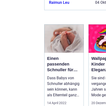
verbessern und den Wert der auf d
Raimun Leu
04 Ok
angezeigten Anzeigen zu steigern
keine Erfassung von I...
Einen
Wallpa
passenden
Kinder 
Schnuller für
Elegan
individuelle
Kinder
Dass Babys von
Sie sind 
Bedürfnisse
Schnuller abhängig
vergang
sein können, kann
Jahren s
als Elternteil ganz
Mode g
schön nervig sein
Wallpape
14 April 2022
20 Dezem