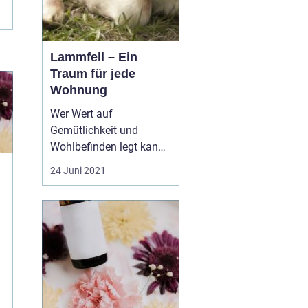
Lammfell – Ein
Traum für jede
Wohnung
Wer Wert auf
Gemütlichkeit und
Wohlbefinden legt kann
mit einem schönen
24 Juni 2021
Lammfell garantiert für
eine schöne Dekoration
sorgen. Eine
Besonderheit dabei ist,
dass es vielseitig
einsetzbar ist. Das
bedeutet, dass man ein
Lammfell beispielsweise